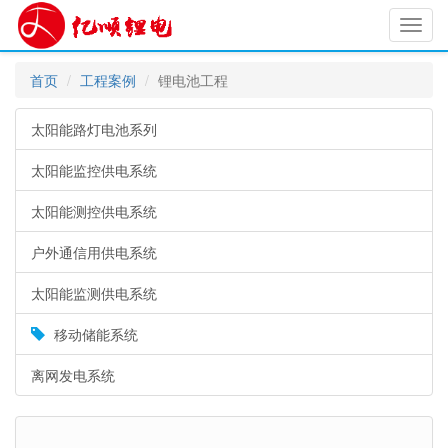
Toggl
navig
首页
工程案例
锂电池工程
太阳能路灯电池系列
太阳能监控供电系统
太阳能测控供电系统
户外通信用供电系统
太阳能监测供电系统
移动储能系统
离网发电系统