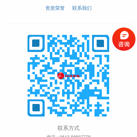
资质荣誉
联系我们
联系方式
电话：0512-58997778