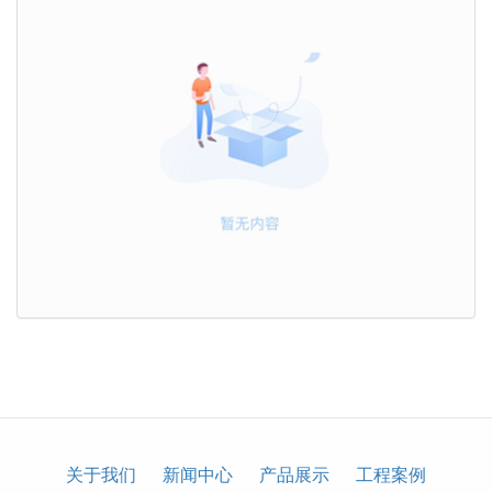
关于我们
新闻中心
产品展示
工程案例